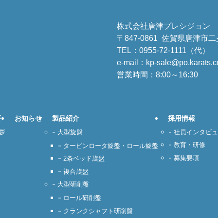
株式会社唐津プレシジョン
〒847-0861 佐賀県唐津市二
TEL：
0955-72-1111（代）
F
e-mail：kp-sale@po.karats.co
営業時間：8:00～16:30
要
お知らせ
製品紹介
採用情報
拶
大型旋盤
社員インタビュ
教育・研修
タービンロータ旋盤・ロール旋盤
募集要項
2条ベッド旋盤
複合旋盤
大型研削盤
ロール研削盤
クランクシャフト研削盤