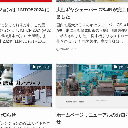
ンは JIMTOF2024 に
大型ギヤシェーパー GS-4Nが完工
ました
話になっております。この度、
国内で最大クラスのギヤシェーパー GS-４
ョンは「JIMTOF 2024 (第32
が9月末に千葉県成田市の（株）川島製作
機械見本市)」に出展致しま
に納入されました。 従来機よりもストロ
024年11月5日(火)～10...
長を伸ばした仕様で製作。主な仕様は...
2024/10/17
お知らせ
お知
お知らせ
ホームページリニューアルのお知
せ
レシジョンのWEBサイトをご