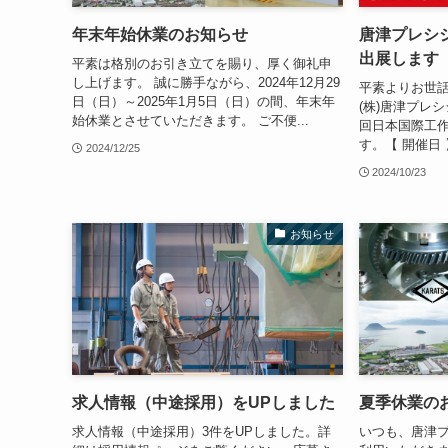
年末年始休業のお知らせ
唐津プレシジョ
出展します
平素は格別のお引き立てを賜り、厚く御礼申
し上げます。 誠に勝手ながら、2024年12月29
平素よりお世
日（日）～2025年1月5日（日）の間、年末年
(株)唐津プレシジ
始休業とさせていただきます。 ご不便...
回日本国際工作
す。【 開催日 】2
2024/12/25
2024/10/23
お知らせ
求人情報（中途採用）をUPしました
夏季休業の
求人情報（中途採用）3件をUPしました。詳
いつも、唐津プ