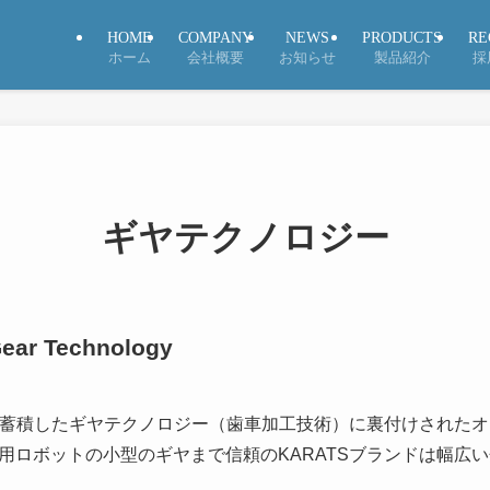
HOME
COMPANY
NEWS
PRODUCTS
RE
ホーム
会社概要
お知らせ
製品紹介
採
ギヤテクノロジー
 Technology
長年蓄積したギヤテクノロジー（歯車加工技術）に裏付けされた
用ロボットの小型のギヤまで信頼のKARATSブランドは幅広