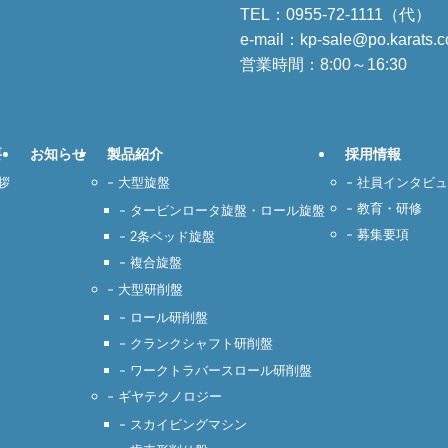
TEL：
0955-72-1111（代）
F
e-mail：kp-sale@po.karats.co
営業時間：8:00～16:30
要
お知らせ
製品紹介
採用情報
拶
大型旋盤
社員インタビュ
教育・研修
タービンロータ旋盤・ロール旋盤
募集要項
2条ベッド旋盤
複合旋盤
大型研削盤
ロール研削盤
クランクシャフト研削盤
ワークトラバースロール研削盤
ギヤテクノロジー
スカイビングマシン