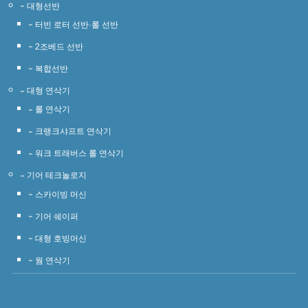
대형선반
터빈 로터 선반·롤 선반
2조베드 선반
복합선반
대형 연삭기
롤 연삭기
크랭크샤프트 연삭기
워크 트래버스 롤 연삭기
기어 테크놀로지
스카이빙 머신
기어 쉐이퍼
대형 호빙머신
웜 연삭기